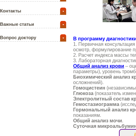
Контакты
Важные статьи
Вопрос доктору
В программу диагностик
1. Первичная консультация
осмотр, формулирование пр
2. Расчет индекса массы те
3. Лабораторная диагности
Общий анализ крови
– оц
параметры), уровень тром
Биохимический анализ к
осложнений).
Гомоцистеин
(независимый
Глюкоза
(показатель измен
Электролитный состав к
Гемостазиограмма
(иссле
Гормональный анализ кр
показаниям.
Общий анализ мочи
.
Суточная микроальбуми