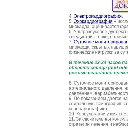
4.
Электрокардиография
.
5.
Эхокардиография
– иссл
миокарда, оценивается фра
6. Ультразвуковое дуплекс
сосудистой стенки, наличие
7.
Суточное мониторирова
миокарда, скрытых нарушен
физические нагрузки за сут
В течение 22-24 часов п
области сердца (под оде
режиме реального време
8. Суточное мониторирован
артериального давления, н
давлением, вариабельность
9. По показаниям дается 
спиральную томографию сер
коронарографию).
10. Консультации узких спе
11. Заключительная консул
стратегии лечения и наблю