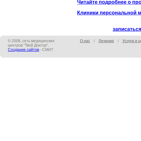
Читайте подробнее о пр
Клиники персональной 
записаться
© 2008, сеть медицинских
О нас
/
Лечение
/
Услуги и 
центров "Твой Доктор".
Создание сайтов
- СМИТ