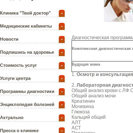
Клиника "Твой доктор"
Медицинские кабинеты
Диагностическая программ
Новости
Комплексная диагностическая
Подпишись на здоровье
Будущая мама
Стоимость услуг
1.
Осмотр и консультация
Услуги центра
2.
Лабораторная диагнос
Общий анализ крови с ЛФ
Программы диагностики
Общий анализ мочи
Креатинин
Энциклопедия болезней
Мочевина
Глюкоза
Кальций общий
Актуально
АЛТ
АСТ
Пресса о клинике