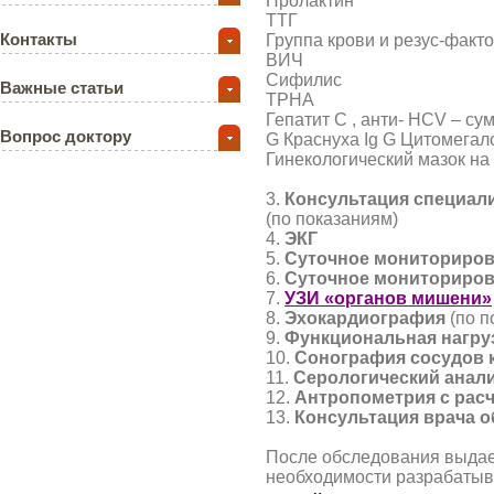
Пролактин
ТТГ
Контакты
Группа крови и резус-факт
ВИЧ
Сифилис
Важные статьи
ТРНА
Гепатит С , анти- НСV – су
Вопрос доктору
G Краснуха Ig G Цитомегал
Гинекологический мазок на
3.
Консультация специал
(по показаниям)
4.
ЭКГ
5.
Суточное мониториров
6.
Суточное мониториров
7.
УЗИ «органов мишени»
8.
Эхокардиография
(по п
9.
Функциональная нагру
10.
Сонография сосудов 
11.
Серологический анали
12.
Антропометрия с расч
13.
Консультация врача о
После обследования выдает
необходимости разрабатыв